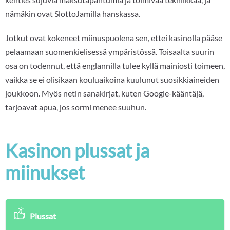
nämäkin ovat SlottoJamilla hanskassa.
Jotkut ovat kokeneet miinuspuolena sen, ettei kasinolla pääse
pelaamaan suomenkielisessä ympäristössä. Toisaalta suurin
osa on todennut, että englannilla tulee kyllä mainiosti toimeen,
vaikka se ei olisikaan kouluaikoina kuulunut suosikkiaineiden
joukkoon. Myös netin sanakirjat, kuten Google-kääntäjä,
tarjoavat apua, jos sormi menee suuhun.
Kasinon plussat ja
miinukset
Plussat