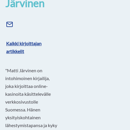
Järvinen
Kaikki kirjoittajan
artikkelit
"Matti Järvinen on
intohimoinen kirjailija,
joka kirjoittaa online-
kasinoita käsittelevälle
verkkosivustolle
Suomessa. Hänen
yksityiskohtainen
lähestymistapansa ja kyky