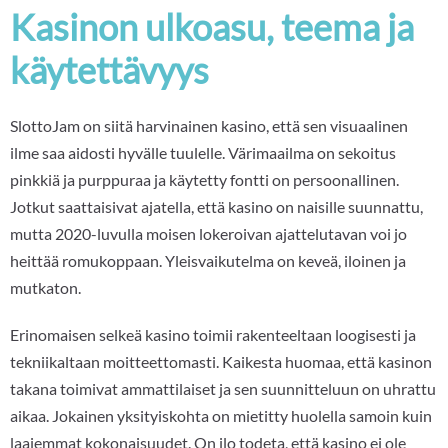
Kasinon ulkoasu, teema ja
käytettävyys
SlottoJam on siitä harvinainen kasino, että sen visuaalinen
ilme saa aidosti hyvälle tuulelle. Värimaailma on sekoitus
pinkkiä ja purppuraa ja käytetty fontti on persoonallinen.
Jotkut saattaisivat ajatella, että kasino on naisille suunnattu,
mutta 2020-luvulla moisen lokeroivan ajattelutavan voi jo
heittää romukoppaan. Yleisvaikutelma on keveä, iloinen ja
mutkaton.
Erinomaisen selkeä kasino toimii rakenteeltaan loogisesti ja
tekniikaltaan moitteettomasti. Kaikesta huomaa, että kasinon
takana toimivat ammattilaiset ja sen suunnitteluun on uhrattu
aikaa. Jokainen yksityiskohta on mietitty huolella samoin kuin
laajemmat kokonaisuudet. On ilo todeta, että kasino ei ole