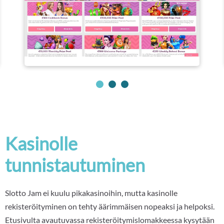
Kasinolle
tunnistautuminen
Slotto Jam ei kuulu pikakasinoihin, mutta kasinolle
rekisteröityminen on tehty äärimmäisen nopeaksi ja helpoksi.
Etusivulta avautuvassa rekisteröitymislomakkeessa kysytään