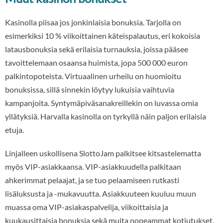
Kasinolla piisaa jos jonkinlaisia bonuksia. Tarjolla on
esimerkiksi 10 % viikoittainen käteispalautus, eri kokoisia
latausbonuksia sekä erilaisia turnauksia, joissa pääsee
tavoittelemaan osaansa huimista, jopa 500 000 euron
palkintopoteista. Virtuaalinen urheilu on huomioitu
bonuksissa, sillä sinnekin löytyy lukuisia vaihtuvia
kampanjoita. Syntymäpiväsanakreillekin on luvassa omia
yllätyksiä. Harvalla kasinolla on tyrkyllä näin paljon erilaisia
etuja.
Linjalleen uskollisena SlottoJam palkitsee kitsastelematta
myös VIP-asiakkaansa. VIP-asiakkuudella palkitaan
ahkerimmat pelaajat, ja se tuo pelaamiseen rutkasti
lisäluksusta ja -mukavuutta. Asiakkuuteen kuuluu muun
muassa oma VIP-asiakaspalvelija, viikoittaisia ja
kuukausittaisia bonuksia sekä muita nopeammat kotiutukset.