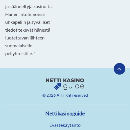
ja säänneltyjä kasinoita.
Hänen intohimonsa
uhkapeliin ja syvälliset
tiedot tekevät hänestä
luotettavan lähteen
suomalaiselle
peliyhteisölle. "
© 2026 All right reserved
Nettikasinoguide
Evästekäytäntö