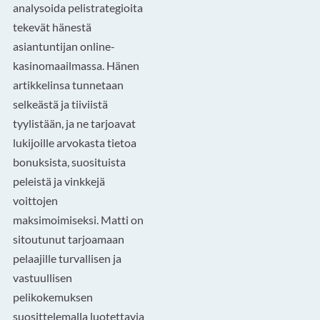
analysoida pelistrategioita
tekevät hänestä
asiantuntijan online-
kasinomaailmassa. Hänen
artikkelinsa tunnetaan
selkeästä ja tiiviistä
tyylistään, ja ne tarjoavat
lukijoille arvokasta tietoa
bonuksista, suosituista
peleistä ja vinkkejä
voittojen
maksimoimiseksi. Matti on
sitoutunut tarjoamaan
pelaajille turvallisen ja
vastuullisen
pelikokemuksen
suosittelemalla luotettavia