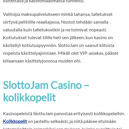
luotettava ja kasinomaailmassa tunnettu.
Valitsipa maksupalvelukseen minkä tahansa, talletukset
siirtyvä pelitilille reaaliajassa. Nostot tehdään samalla
valuutalla kuin talletuksetkin ja ne toimivat nopeasti.
Kotiutukset tulevat tilille heti sen jälkeen, kun kasino on
käsitellyt kotiutuspyynnön. SlottoJam on saanut kiitosta
nopeista käsittelyajoistaan. Mikäli olet VIP-asiakas, pääset
kiilaamaan käsittelyjonossa muiden ohi.
SlottoJam Casino –
kolikkopelit
Kasinopeleistä SlottoJam panostaa erityisesti kolikkopeleihin.
Kolikkopelit
on jaoteltu selkeästi, ja niitä pääsee etsimään
kategorioittain esimerkiksi sen mukaan, kuinka suosittuja tai