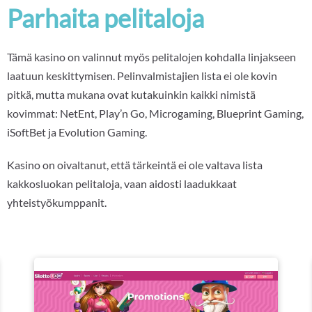
Parhaita pelitaloja
Tämä kasino on valinnut myös pelitalojen kohdalla linjakseen
laatuun keskittymisen. Pelinvalmistajien lista ei ole kovin
pitkä, mutta mukana ovat kutakuinkin kaikki nimistä
kovimmat: NetEnt, Play’n Go, Microgaming, Blueprint Gaming,
iSoftBet ja Evolution Gaming.
Kasino on oivaltanut, että tärkeintä ei ole valtava lista
kakkosluokan pelitaloja, vaan aidosti laadukkaat
yhteistyökumppanit.