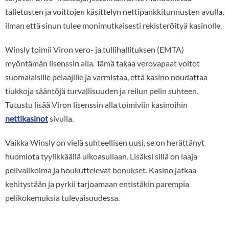
talletusten ja voittojen käsittelyn nettipankkitunnusten avulla,
ilman että sinun tulee monimutkaisesti rekisteröityä kasinolle.
Winsly toimii Viron vero- ja tullihallituksen (EMTA)
myöntämän lisenssin alla. Tämä takaa verovapaat voitot
suomalaisille pelaajille ja varmistaa, että kasino noudattaa
tiukkoja sääntöjä turvallisuuden ja reilun pelin suhteen.
Tutustu lisää Viron lisenssin alla toimiviin kasinoihin
nettikasinot
sivulla.
Vaikka Winsly on vielä suhteellisen uusi, se on herättänyt
huomiota tyylikkäällä ulkoasullaan. Lisäksi sillä on laaja
pelivalikoima ja houkuttelevat bonukset. Kasino jatkaa
kehitystään ja pyrkii tarjoamaan entistäkin parempia
pelikokemuksia tulevaisuudessa.