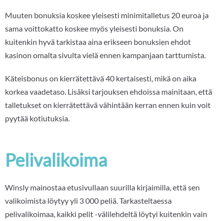
Muuten bonuksia koskee yleisesti minimitalletus 20 euroa ja
sama voittokatto koskee myös yleisesti bonuksia. On
kuitenkin hyvä tarkistaa aina erikseen bonuksien ehdot
kasinon omalta sivulta vielä ennen kampanjaan tarttumista.
Käteisbonus on kierrätettävä 40 kertaisesti, mikä on aika
korkea vaadetaso. Lisäksi tarjouksen ehdoissa mainitaan, että
talletukset on kierrätettävä vähintään kerran ennen kuin voit
pyytää kotiutuksia.
Pelivalikoima
Winsly mainostaa etusivullaan suurilla kirjaimilla, että sen
valikoimista löytyy yli 3 000 peliä. Tarkasteltaessa
pelivalikoimaa, kaikki pelit -välilehdeltä löytyi kuitenkin vain