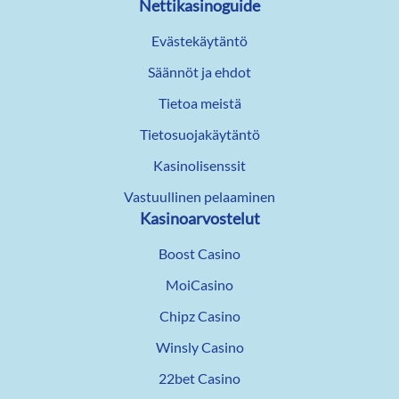
Nettikasinoguide
Evästekäytäntö
Säännöt ja ehdot
Tietoa meistä
Tietosuojakäytäntö
Kasinolisenssit
Vastuullinen pelaaminen
Kasinoarvostelut
Boost Casino
MoiCasino
Chipz Casino
Winsly Casino
22bet Casino