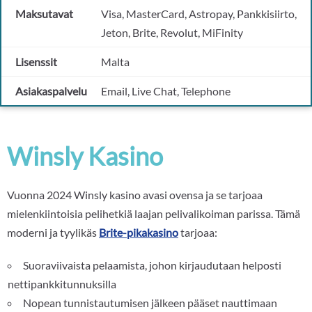
Maksutavat
Visa, MasterCard, Astropay, Pankkisiirto,
Jeton, Brite, Revolut, MiFinity
Lisenssit
Malta
Asiakaspalvelu
Email, Live Chat, Telephone
Winsly Kasino
Vuonna 2024 Winsly kasino avasi ovensa ja se tarjoaa
mielenkiintoisia pelihetkiä laajan pelivalikoiman parissa. Tämä
moderni ja tyylikäs
Brite-pikakasino
tarjoaa:
Suoraviivaista pelaamista, johon kirjaudutaan helposti
nettipankkitunnuksilla
Nopean tunnistautumisen jälkeen pääset nauttimaan