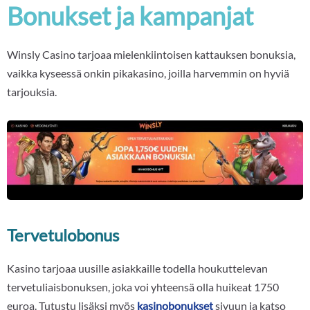
Bonukset ja kampanjat
Winsly Casino tarjoaa mielenkiintoisen kattauksen bonuksia,
vaikka kyseessä onkin pikakasino, joilla harvemmin on hyviä
tarjouksia.
Tervetulobonus
Kasino tarjoaa uusille asiakkaille todella houkuttelevan
tervetuliaisbonuksen, joka voi yhteensä olla huikeat 1750
euroa. Tutustu lisäksi myös
kasinobonukset
sivuun ja katso