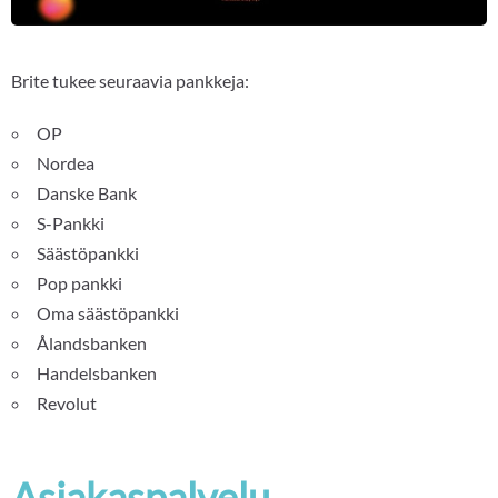
Brite tukee seuraavia pankkeja:
OP
Nordea
Danske Bank
S-Pankki
Säästöpankki
Pop pankki
Oma säästöpankki
Ålandsbanken
Handelsbanken
Revolut
Asiakaspalvelu