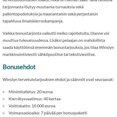
tarjonnasta löytyy muutamia turnauksia sekä
palkintopudotuksia ja maanantaisin sekä perjantaisin
tapahtuva ilmaiskierroskampanja.
Vaikka bonustarjonta vaikutti melko rajoitetulta, tilanne voi
muuttua tulevaisuudessa. Lisäksi pelaajan on mahdollista
saada käyttöönsä enemmän bonustarjouksia, jos tilaa Winslyn
markkinointiviestit sähköpostitse tai tekstiviestitse.
Bonusehdot
Winslyn tervetulotarjouksen ehdot ja säännöt ovat seuraavat:
Minimitalletus: 20 euroa
Kierrätysvaatimus: 40 kertaa
Voittokatto: 10 000 euroa
Voimassaoloaika: 7 päivää per bonuspaketti