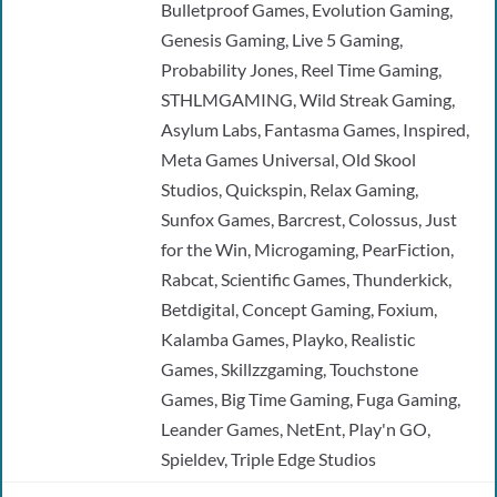
Bulletproof Games, Evolution Gaming,
Genesis Gaming, Live 5 Gaming,
Probability Jones, Reel Time Gaming,
STHLMGAMING, Wild Streak Gaming,
Asylum Labs, Fantasma Games, Inspired,
Meta Games Universal, Old Skool
Studios, Quickspin, Relax Gaming,
Sunfox Games, Barcrest, Colossus, Just
for the Win, Microgaming, PearFiction,
Rabcat, Scientific Games, Thunderkick,
Betdigital, Concept Gaming, Foxium,
Kalamba Games, Playko, Realistic
Games, Skillzzgaming, Touchstone
Games, Big Time Gaming, Fuga Gaming,
Leander Games, NetEnt, Play'n GO,
Spieldev, Triple Edge Studios