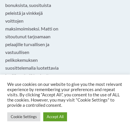
bonuksista, suosituista
peleistä ja vinkkejä
voittojen
maksimoimiseksi. Matti on
sitoutunut tarjoamaan
pelaajille turvallisen ja
vastuullisen
pelikokemuksen
suosittelemalla luotettavia
ja säänneltyjä kasinoita.
Hänen intohimonsa
We use cookies on our website to give you the most relevant
experience by remembering your preferences and repeat
uhkapeliin ja syvälliset
visits. By clicking “Accept All”, you consent to the use of ALL
tiedot tekevät hänestä
the cookies. However, you may visit "Cookie Settings" to
provide a controlled consent.
luotettavan lähteen
suomalaiselle
Cookie Settings
Accept All
peliyhteisölle. "