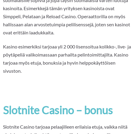
suomalaisille sopivia ja jopa täysin suomalaisia varten luotuja
kasinoita. Esimerkkejä tämän yrityksen kasinoista ovat
Simppeli, Pelataan ja Reload Casino. Operaattorilla on myös
hallissaan alan arvostetuimpia pelilisenssejä, joten sen kasinot
ovat erittäin laadukkaita.
Kasino esimerkiksi tarjoaa yli 2 000 lisensoitua kolikko-, live- ja
pöytäpeliä valikoimassaan parhailta pelintoimittajilta. Kasino
tarjoaa myös etuja, bonuksia ja hyvin helppokäyttöisen
sivuston.
Slotnite Casino – bonus
Slotnite Casino tarjoaa pelaajilleen erilaisia etuja, vaikka niitä