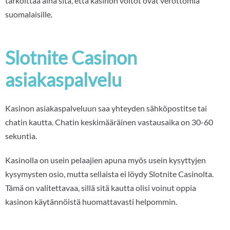
tarkoittaa aina sitä, että kasinon voitot ovat verottomia
suomalaisille.
Slotnite Casinon
asiakaspalvelu
Kasinon asiakaspalveluun saa yhteyden sähköpostitse tai
chatin kautta. Chatin keskimääräinen vastausaika on 30-60
sekuntia.
Kasinolla on usein pelaajien apuna myös usein kysyttyjen
kysymysten osio, mutta sellaista ei löydy Slotnite Casinolta.
Tämä on valitettavaa, sillä sitä kautta olisi voinut oppia
kasinon käytännöistä huomattavasti helpommin.