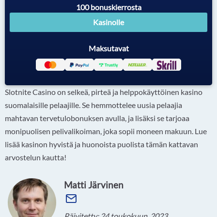
100 bonuskierrosta
Kasinolle
Maksutavat
Slotnite Casino on selkeä, pirteä ja helppokäyttöinen kasino
suomalaisille pelaajille. Se hemmottelee uusia pelaajia
mahtavan tervetulobonuksen avulla, ja lisäksi se tarjoaa
monipuolisen pelivalikoiman, joka sopii moneen makuun. Lue
lisää kasinon hyvistä ja huonoista puolista tämän kattavan
arvostelun kautta!
Matti Järvinen
Päivitetty: 24 toukokuun, 2023