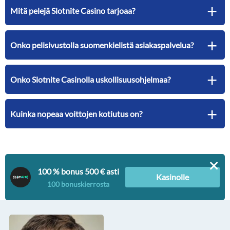
Mitä pelejä Slotnite Casino tarjoaa?
Kasino tarjoaa etuja niin uusille kuin vanhoillekin
pelaajille. Ensimmäistä kertaa kasinolle tallettavat voivat
saada jopa 500 euroa bonusrahaa ja 100 ilmaiskierrosta.
Onko pelisivustolla suomenkielistä asiakaspalvelua?
Kasino keskittyy etenkin kolikko-, live-, pöytä- ja slingo-
Säännöllisesti kasinolla pelaavat voivat taas hyötyä
peleihin. Tosin kasinolta löytyy myös muutamia
uskollisuusohjelmasta.
satunnaisia muitakin pelejä.
Onko Slotnite Casinolla uskollisuusohjelmaa?
Kyllä. Kasino tarjoaa asiakaspalvelua suomeksi.
Kuinka nopeaa voittojen kotiutus on?
Kasinolla on useita tasoja sisältävä uskollisuusohjelma,
johon pääsevät osallistumaan kaikki pelaajat.
Kasinon nostopyynnöt pysyvät käsiteltävinä korkeintaan
+
parin päivän ajan, jonka jälkeen voitot siirretään pelaajien
100 % bonus 500 € asti
tileille. Kotiutuksen nopeus tämän jälkeen riippuu täysin
Kasinolle
100 bonuskierrosta
maksutavasta. Se voi olla joko muutamia minuutteja tai
pari päivää.