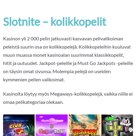
Slotnite – kolikkopelit
Kasinon yli 2 000 pelin jatkuvasti kasvavan pelivalikoiman
peleistä suurin osa on kolikkopelejä. Kolikkopeleihin kuuluvat
muun muassa monet kasinoalan suurimmat klassikkopelit,
hitit ja uutuudet. Jackpot-peleille ja Must Go Jackpots -peleille
on täysin omat sivunsa. Molempia pelejä on useiden
kymmenien pelien valikoimat.
Kasinolta löytyy myös Megaways-kolikkopelejä, vaikka niille ei
omaa pelikategoriaa olekaan.