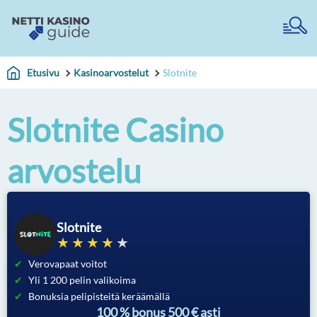
Etusivu
Kasinoarvostelut
Slotnite
Slotnite Casino
arvostelu
Slotnite
Verovapaat voitot
Yli 1 200 pelin valikoima
Bonuksia pelipisteitä keräämällä
100 % bonus 500 € asti