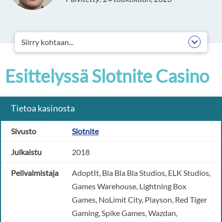
Siirry kohtaan...
Esittelyssä Slotnite Casino
Tietoa kasinosta
Sivusto
Slotnite
Julkaistu
2018
Pelivalmistaja
AdoptIt, Bla Bla Bla Studios, ELK Studios,
Games Warehouse, Lightning Box
Games, NoLimit City, Playson, Red Tiger
Gaming, Spike Games, Wazdan,