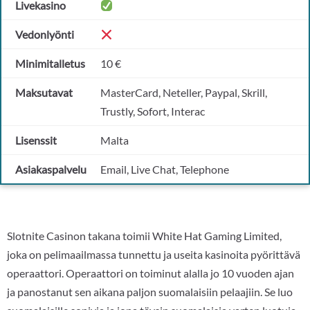
Livekasino
Vedonlyönti
Minimitalletus
10 €
Maksutavat
MasterCard, Neteller, Paypal, Skrill,
Trustly, Sofort, Interac
Lisenssit
Malta
Asiakaspalvelu
Email, Live Chat, Telephone
Slotnite Casinon takana toimii White Hat Gaming Limited,
joka on pelimaailmassa tunnettu ja useita kasinoita pyörittävä
operaattori. Operaattori on toiminut alalla jo 10 vuoden ajan
ja panostanut sen aikana paljon suomalaisiin pelaajiin. Se luo