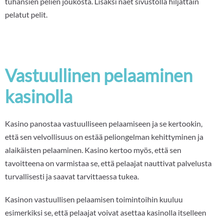
tuhansien pelien joukosta. Lisäksi näet sivustolla hiljattain
pelatut pelit.
Vastuullinen pelaaminen
kasinolla
Kasino panostaa vastuulliseen pelaamiseen ja se kertookin,
että sen velvollisuus on estää peliongelman kehittyminen ja
alaikäisten pelaaminen. Kasino kertoo myös, että sen
tavoitteena on varmistaa se, että pelaajat nauttivat palvelusta
turvallisesti ja saavat tarvittaessa tukea.
Kasinon vastuullisen pelaamisen toimintoihin kuuluu
esimerkiksi se, että pelaajat voivat asettaa kasinolla itselleen