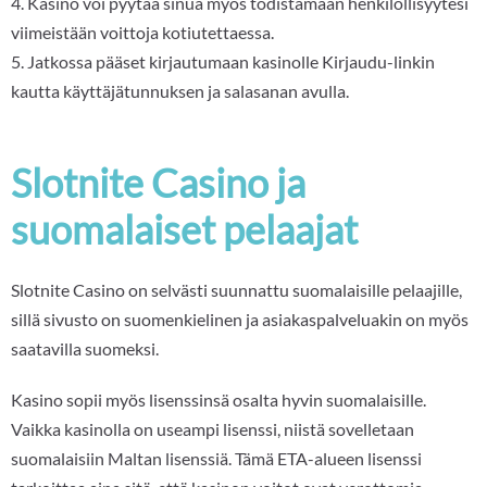
Kasino voi pyytää sinua myös todistamaan henkilöllisyytesi
viimeistään voittoja kotiutettaessa.
Jatkossa pääset kirjautumaan kasinolle Kirjaudu-linkin
kautta käyttäjätunnuksen ja salasanan avulla.
Slotnite Casino ja
suomalaiset pelaajat
Slotnite Casino on selvästi suunnattu suomalaisille pelaajille,
sillä sivusto on suomenkielinen ja asiakaspalveluakin on myös
saatavilla suomeksi.
Kasino sopii myös lisenssinsä osalta hyvin suomalaisille.
Vaikka kasinolla on useampi lisenssi, niistä sovelletaan
suomalaisiin Maltan lisenssiä. Tämä ETA-alueen lisenssi