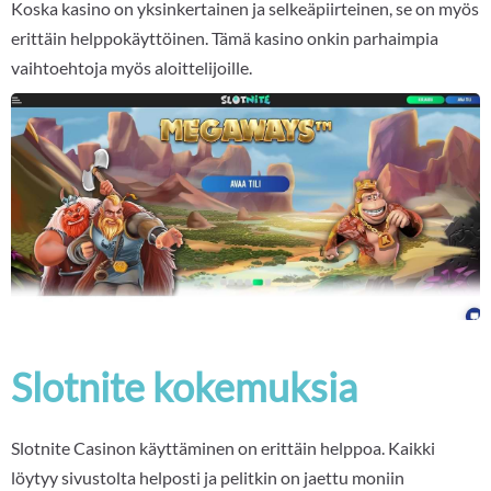
Koska kasino on yksinkertainen ja selkeäpiirteinen, se on myös
erittäin helppokäyttöinen. Tämä kasino onkin parhaimpia
vaihtoehtoja myös aloittelijoille.
Slotnite kokemuksia
Slotnite Casinon käyttäminen on erittäin helppoa. Kaikki
löytyy sivustolta helposti ja pelitkin on jaettu moniin