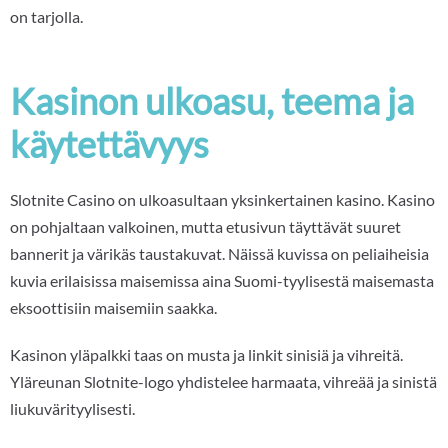
on tarjolla.
Kasinon ulkoasu, teema ja
käytettävyys
Slotnite Casino on ulkoasultaan yksinkertainen kasino. Kasino
on pohjaltaan valkoinen, mutta etusivun täyttävät suuret
bannerit ja värikäs taustakuvat. Näissä kuvissa on peliaiheisia
kuvia erilaisissa maisemissa aina Suomi-tyylisestä maisemasta
eksoottisiin maisemiin saakka.
Kasinon yläpalkki taas on musta ja linkit sinisiä ja vihreitä.
Yläreunan Slotnite-logo yhdistelee harmaata, vihreää ja sinistä
liukuvärityylisesti.