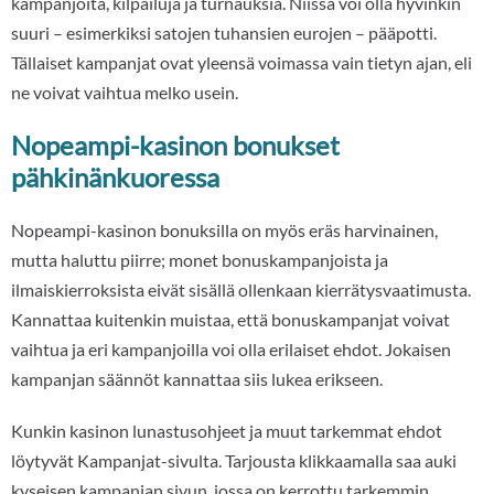
kampanjoita, kilpailuja ja turnauksia. Niissä voi olla hyvinkin
suuri – esimerkiksi satojen tuhansien eurojen – pääpotti.
Tällaiset kampanjat ovat yleensä voimassa vain tietyn ajan, eli
ne voivat vaihtua melko usein.
Nopeampi-kasinon bonukset
pähkinänkuoressa
Nopeampi-kasinon bonuksilla on myös eräs harvinainen,
mutta haluttu piirre; monet bonuskampanjoista ja
ilmaiskierroksista eivät sisällä ollenkaan kierrätysvaatimusta.
Kannattaa kuitenkin muistaa, että bonuskampanjat voivat
vaihtua ja eri kampanjoilla voi olla erilaiset ehdot. Jokaisen
kampanjan säännöt kannattaa siis lukea erikseen.
Kunkin kasinon lunastusohjeet ja muut tarkemmat ehdot
löytyvät Kampanjat-sivulta. Tarjousta klikkaamalla saa auki
kyseisen kampanjan sivun, jossa on kerrottu tarkemmin