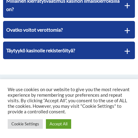
Millainen kierrätysvaatimus kasinon ilmaiskierroksilla
Nopeampi on suomalainen, eli suomalaisia pelaajia varten
on?
luotu kasino.
Ovatko voitot verottomia?
Kasino jakaa usein bonuksia täysin ilman
kierrätysvaatimusta.
Täytyykö kasinolle rekisteröityä?
Kasinolla on maltalainen lisenssi, joten sen voitot ovat
verottomia suomalaisille pelaajille.
Nopeampi on pikakasino, eli sille ei tarvitse rekisteröityä.
Kasinolla pelataan verkkopankkitunnuksilla.
We use cookies on our website to give you the most relevant
experience by remembering your preferences and repeat
visits. By clicking “Accept All”, you consent to the use of ALL
the cookies. However, you may visit "Cookie Settings" to
provide a controlled consent.
Cookie Settings
Accept All