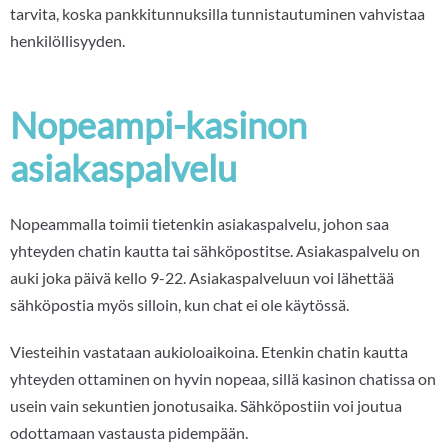
tarvita, koska pankkitunnuksilla tunnistautuminen vahvistaa
henkilöllisyyden.
Nopeampi-kasinon
asiakaspalvelu
Nopeammalla toimii tietenkin asiakaspalvelu, johon saa
yhteyden chatin kautta tai sähköpostitse. Asiakaspalvelu on
auki joka päivä kello 9-22. Asiakaspalveluun voi lähettää
sähköpostia myös silloin, kun chat ei ole käytössä.
Viesteihin vastataan aukioloaikoina. Etenkin chatin kautta
yhteyden ottaminen on hyvin nopeaa, sillä kasinon chatissa on
usein vain sekuntien jonotusaika. Sähköpostiin voi joutua
odottamaan vastausta pidempään.