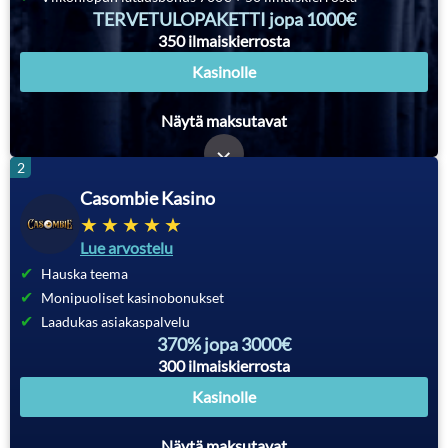
TERVETULOPAKETTI jopa 1000€
350 ilmaiskierrosta
Kasinolle
Näytä maksutavat
Maksutavat
2
Näe lisää
Casombie Kasino
Lue arvostelu
Hauska teema
Monipuoliset kasinobonukset
Laadukas asiakaspalvelu
370% jopa 3000€
300 ilmaiskierrosta
Kasinolle
Näytä maksutavat
Maksutavat