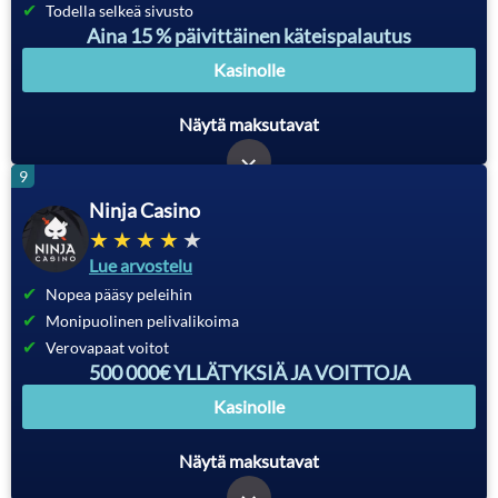
Todella selkeä sivusto
Aina 15 % päivittäinen käteispalautus
Kasinolle
Näytä maksutavat
Maksutavat
9
Ninja Casino
Lue arvostelu
Nopea pääsy peleihin
Monipuolinen pelivalikoima
Verovapaat voitot
500 000€ YLLÄTYKSIÄ JA VOITTOJA
Kasinolle
Näytä maksutavat
Maksutavat