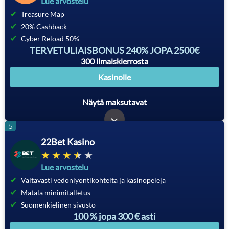
Lue arvostelu
Treasure Map
20% Cashback
Cyber Reload 50%
TERVETULIAISBONUS 240% JOPA 2500€
300 ilmaiskierrosta
Kasinolle
Näytä maksutavat
Maksutavat
5
22Bet Kasino
Lue arvostelu
Valtavasti vedonlyöntikohteita ja kasinopelejä
Matala minimitalletus
Suomenkielinen sivusto
100 % jopa 300 € asti