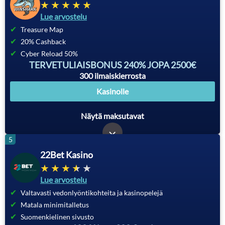
Lue arvostelu
Treasure Map
20% Cashback
Cyber Reload 50%
TERVETULIAISBONUS 240% JOPA 2500€
300 ilmaiskierrosta
Kasinolle
Näytä maksutavat
Maksutavat
5
22Bet Kasino
Lue arvostelu
Valtavasti vedonlyöntikohteita ja kasinopelejä
Matala minimitalletus
Suomenkielinen sivusto