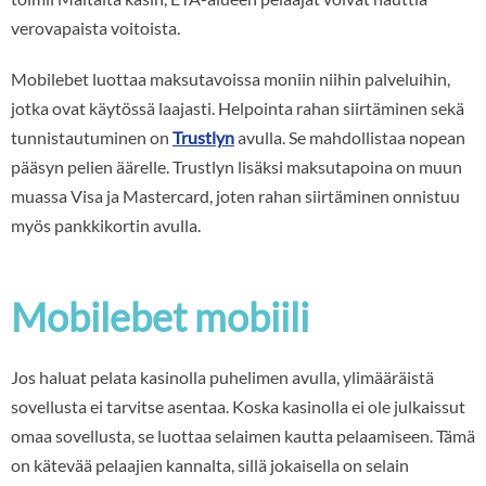
verovapaista voitoista.
Mobilebet luottaa maksutavoissa moniin niihin palveluihin,
jotka ovat käytössä laajasti. Helpointa rahan siirtäminen sekä
tunnistautuminen on
Trustlyn
avulla. Se mahdollistaa nopean
pääsyn pelien äärelle. Trustlyn lisäksi maksutapoina on muun
muassa Visa ja Mastercard, joten rahan siirtäminen onnistuu
myös pankkikortin avulla.
Mobilebet mobiili
Jos haluat pelata kasinolla puhelimen avulla, ylimääräistä
sovellusta ei tarvitse asentaa. Koska kasinolla ei ole julkaissut
omaa sovellusta, se luottaa selaimen kautta pelaamiseen. Tämä
on kätevää pelaajien kannalta, sillä jokaisella on selain