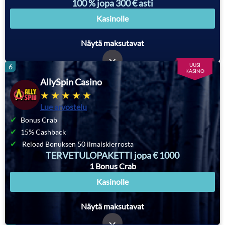
100 % jopa 300 € asti
Kasinolle
Näytä maksutavat
Maksutavat
UUSI
6
KASINO
Näe lisää
AllySpin Casino
Lue arvostelu
Bonus Crab
15% Cashback
Reload Bonuksen 50 ilmaiskierrosta
TERVETULOPAKETTI jopa € 1000
1 Bonus Crab
Kasinolle
Näytä maksutavat
Maksutavat