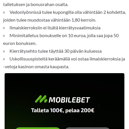
talletuksen ja bonusrahan osalta.
Vedonlyönnissä tulee kupongilla olla vähintään 2 kohdetta,
joiden tulee muodostaa vähintään 1,80 kerroin.
Ilmaiskierroksiin ei lisätä kierrätysvaatimuksia
Minimitalletus bonukselle on 10 euroa, jolla saa jopa 50
euron bonuksen.
Kierrätysehto tulee täyttää 30 päivän kuluessa
Uskollisuuspisteitä keräämällä voi ostaa ilmaiskierroksia ja
-vetoja kasinon omasta kaupasta.