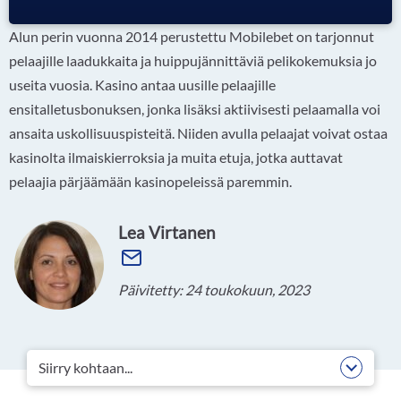
Alun perin vuonna 2014 perustettu Mobilebet on tarjonnut
pelaajille laadukkaita ja huippujännittäviä pelikokemuksia jo
useita vuosia. Kasino antaa uusille pelaajille
ensitalletusbonuksen, jonka lisäksi aktiivisesti pelaamalla voi
ansaita uskollisuuspisteitä. Niiden avulla pelaajat voivat ostaa
kasinolta ilmaiskierroksia ja muita etuja, jotka auttavat
pelaajia pärjäämään kasinopeleissä paremmin.
Lea Virtanen
Päivitetty: 24 toukokuun, 2023
Siirry kohtaan...