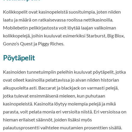
Kolikkopelit ovat kasinopeleistä suosituimpia, joten niiden
laatu ja määrä on ratkaisevassa roolissa nettikasinoilla.
Mobilebetin pelikirjastosta voit löytää laajan valikoiman
kolikkopelejä, joihin kuuluvat esimerkiksi Starburst, Big Blox,
Gonzo’s Quest ja Piggy Riches.
Pöytäpelit
Kasinoiden tunnetuimpiin peleihin kuuluvat pöytäpelit, jotka
ovat olleet kasinoilla pelattavissa jo aivan niiden historian
alkupuolelta asti. Baccarat ja blackjack on varmasti pelejä,
jotka tulevat ensimmäisenä mieleen, kun puhutaan
kasinopeleistä. Kasinolta löytyy molempia pelejä ja mikä
parasta, voit pelata monia eri versioita niistä. Eri versioissa on
hieman erilaiset säännöt, joiden lisäksi myös
palautusprosentti vaihtelee muutamien prosenttien sisällä.