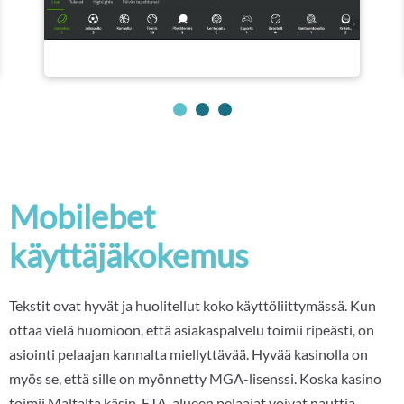
Mobilebet
käyttäjäkokemus
Tekstit ovat hyvät ja huolitellut koko käyttöliittymässä. Kun
ottaa vielä huomioon, että asiakaspalvelu toimii ripeästi, on
asiointi pelaajan kannalta miellyttävää. Hyvää kasinolla on
myös se, että sille on myönnetty MGA-lisenssi. Koska kasino
toimii Maltalta käsin, ETA-alueen pelaajat voivat nauttia