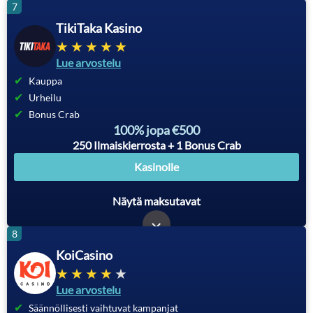
7
Näe lisää
TikiTaka Kasino
Lue arvostelu
Kauppa
Urheilu
Bonus Crab
100% jopa €500
250 Ilmaiskierrosta + 1 Bonus Crab
Kasinolle
Näytä maksutavat
Maksutavat
8
Näe lisää
KoiCasino
Lue arvostelu
Säännöllisesti vaihtuvat kampanjat