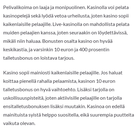
Pelivalikoima on laaja ja monipuolinen. Kasinolla voi pelata
kasinopelejä sekä lyödä vetoa urheilusta, joten kasino sopii
kaikenlaisille pelaajille. Live-kasinolla on mahdollista pelata
muiden pelaajien kanssa, joten seuraakin on löydettävissä,
mikäli niin haluaa. Bonusten osalta kasino on hyvää
keskikastia, ja varsinkin 10 euron ja 400 prosentin
talletusbonus on loistava tarjous.
Kasino sopii mainiosti kaikenlaisille pelaajille. Jos haluat
koittaa pienellä rahalla pelaamista, kasinon 10 euron
talletusbonus on hyvä vaihtoehto. Lisäksi tarjolla on
uskollisuuspisteitä, joten aktiivisille pelaajille on tarjolla
ensitalletusbonuksen lisäksi muutakin. Kasinoa on edellä
mainituista syistä helppo suositella, eikä suurempia puutteita
vaikuta olevan.