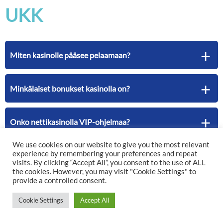
UKK
Miten kasinolle pääsee pelaamaan?
Minkälaiset bonukset kasinolla on?
Voit rekisteröityä sähköpostin kautta tai käyttämällä
verkkopankkitunnuksia Trustlyn kautta.
Onko nettikasinolla VIP-ohjelmaa?
Ensitalletusbonus on 100 prosentin talletusbonus 100
euroon saakka. Jos haluat tallettaa vähemmän, 10 eurolla
We use cookies on our website to give you the most relevant
saa bonusrahaa jopa 40 euroa. Lisäksi kasinolla on
experience by remembering your preferences and repeat
Mitä maksutapoja nettikasinolla on?
Uskollisuuspisteiden avulla pelaajat voivat ostaa etuja
käytössä uskollisuuspisteet.
visits. By clicking “Accept All”, you consent to the use of ALL
Mobilebet-kaupasta. Tarjolla on esimerkiksi
the cookies. However, you may visit "Cookie Settings" to
provide a controlled consent.
ilmaiskierroksia ja -vetoja sekä bonusrahaa.
Minkälainen lisenssi kasinolla on?
Maksutavoista tuettuna on muun muassa Trustly, Visa,
Cookie Settings
Accept All
Mastercard, Paysafecard sekä Zimpler.
Kuinka laaja pelivalikoima kasinolla on?
Kasinon toimintapaikka on Maltalla, joten kasinolle on