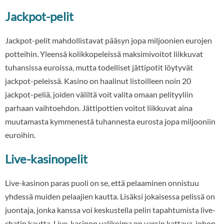
Jackpot-pelit
Jackpot-pelit mahdollistavat pääsyn jopa miljoonien eurojen
potteihin. Yleensä kolikkopeleissä maksimivoitot liikkuvat
tuhansissa euroissa, mutta todelliset jättipotit löytyvät
jackpot-peleissä. Kasino on haalinut listoilleen noin 20
jackpot-peliä, joiden väliltä voit valita omaan pelityyliin
parhaan vaihtoehdon. Jättipottien voitot liikkuvat aina
muutamasta kymmenestä tuhannesta eurosta jopa miljooniin
euroihin.
Live-kasinopelit
Live-kasinon paras puoli on se, että pelaaminen onnistuu
yhdessä muiden pelaajien kautta. Lisäksi jokaisessa pelissä on
juontaja, jonka kanssa voi keskustella pelin tapahtumista live-
chatin kautta. Live-kasinon valikoima on varsin kattava, johon