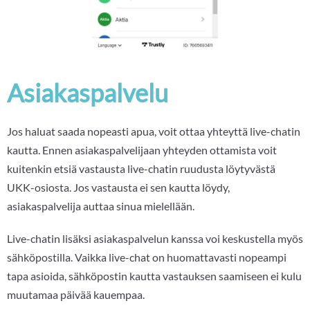
Asiakaspalvelu
Jos haluat saada nopeasti apua, voit ottaa yhteyttä live-chatin
kautta. Ennen asiakaspalvelijaan yhteyden ottamista voit
kuitenkin etsiä vastausta live-chatin ruudusta löytyvästä
UKK-osiosta. Jos vastausta ei sen kautta löydy,
asiakaspalvelija auttaa sinua mielellään.
Live-chatin lisäksi asiakaspalvelun kanssa voi keskustella myös
sähköpostilla. Vaikka live-chat on huomattavasti nopeampi
tapa asioida, sähköpostin kautta vastauksen saamiseen ei kulu
muutamaa päivää kauempaa.