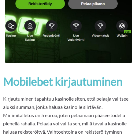
Mobilebet kirjautuminen
Kirjautuminen tapahtuu kasinolle siten, että pelaaja valitsee
aluksi summan, jonka haluaa kasinolle siirtävän.
Minimitalletus on 5 euroa, joten pelaamaan pääsee todella
pienellä rahalla. Pelaaja voi valita sen, millä tavalla kasinolle
haluaa rekisteröityä. Vaihtoehtoina on rekisteröityminen