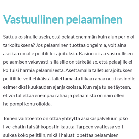
Vastuullinen pelaaminen
Sattuuko sinulle usein, että pelaat enemmän kuin alun perin oli
tarkoituksena? Jos pelaaminen tuottaa ongelmia, voit aina
asettaa omalle pelitilille rajoituksia. Kasino ottaa vastuullisen
pelaamisen vakavasti, sillä sille on tärkeää se, että pelaajille ei
koituisi harmia pelaamisesta. Asettamalla talletusrajoituksen
pelitilille, voit ehkäistä tallettamasta liikaa rahaa nettikasinolle
esimerkiksi kuukauden ajanjaksoissa. Kun raja tulee täyteen,
et voi tallettaa enempää rahaa ja pelaamista on näin ollen
helpompi kontrolloida.
Toinen vaihtoehto on ottaa yhteyttä asiakaspalveluun joko
live-chatin tai sähköpostin kautta. Tarpeen vaatiessa voit
sulkea koko pelitilin, mikäli haluat lopettaa pelaamisen