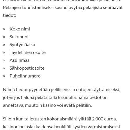
Pelaajien tunnistamiseksi kasino pyytää pelaajista seuraavat
tiedot:
Koko nimi
Sukupuoli
Syntymäaika
Täydellinen osoite
Asuinmaa
Sähköpostiosoite
Puhelinnumero
Nämä tiedot pyydetään pelilisenssin ehtojen täyttämiseksi,
joten jos haluaa pelata tällä kasinolla, nämä tiedot on
annettava, muutoin kasino voi evätä pelitilin.
Silloin kun talletusten kokonaismäärä ylittää 2 000 euroa,
kasinon on asiakkaidensa henkilöllisyyden varmistamiseksi