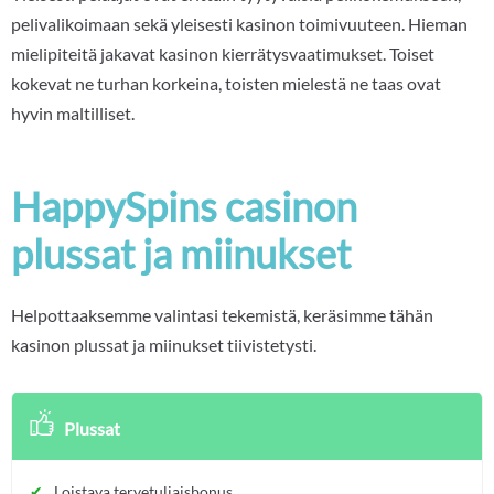
pelivalikoimaan sekä yleisesti kasinon toimivuuteen. Hieman
mielipiteitä jakavat kasinon kierrätysvaatimukset. Toiset
kokevat ne turhan korkeina, toisten mielestä ne taas ovat
hyvin maltilliset.
HappySpins casinon
plussat ja miinukset
Helpottaaksemme valintasi tekemistä, keräsimme tähän
kasinon plussat ja miinukset tiivistetysti.
Plussat
Loistava tervetuliaisbonus