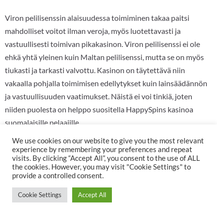
Viron pelilisenssin alaisuudessa toimiminen takaa paitsi
mahdolliset voitot ilman veroja, myös luotettavasti ja
vastuullisesti toimivan pikakasinon. Viron pelilisenssi ei ole
ehkä yhtä yleinen kuin Maltan pelilisenssi, mutta se on myös
tiukasti ja tarkasti valvottu. Kasinon on täytettävä niin
vakaalla pohjalla toimimisen edellytykset kuin lainsäädännön
ja vastuullisuuden vaatimukset. Näistä ei voi tinkiä, joten
niiden puolesta on helppo suositella HappySpins kasinoa
suomalaisille pelaajille.
We use cookies on our website to give you the most relevant
experience by remembering your preferences and repeat
Usein kysyttyjä kysymyksiä
visits. By clicking “Accept All”, you consent to the use of ALL
the cookies. However, you may visit "Cookie Settings" to
provide a controlled consent.
Yleisimmin kysyttyihin kysymyksiin löydät vastaukset tästä
Cookie Settings
Accept All
koosteesta. Kannattaa toki tarkistaa tiedot aina ennen
pelaamista kasinon sivustolta, mutta tämä tiivistelmä tarjoaa