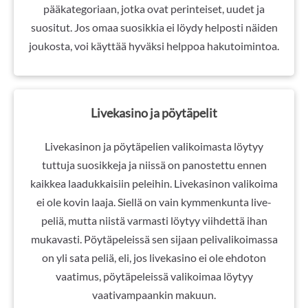
pääkategoriaan, jotka ovat perinteiset, uudet ja
suositut. Jos omaa suosikkia ei löydy helposti näiden
joukosta, voi käyttää hyväksi helppoa hakutoimintoa.
Livekasino ja pöytäpelit
Livekasinon ja pöytäpelien valikoimasta löytyy
tuttuja suosikkeja ja niissä on panostettu ennen
kaikkea laadukkaisiin peleihin. Livekasinon valikoima
ei ole kovin laaja. Siellä on vain kymmenkunta live-
peliä, mutta niistä varmasti löytyy viihdettä ihan
mukavasti. Pöytäpeleissä sen sijaan pelivalikoimassa
on yli sata peliä, eli, jos livekasino ei ole ehdoton
vaatimus, pöytäpeleissä valikoimaa löytyy
vaativampaankin makuun.