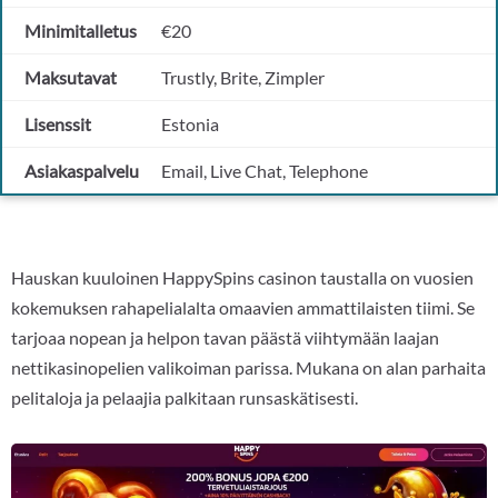
Minimitalletus
€20
Maksutavat
Trustly, Brite, Zimpler
Lisenssit
Estonia
Asiakaspalvelu
Email, Live Chat, Telephone
Hauskan kuuloinen HappySpins casinon taustalla on vuosien
kokemuksen rahapelialalta omaavien ammattilaisten tiimi. Se
tarjoaa nopean ja helpon tavan päästä viihtymään laajan
nettikasinopelien valikoiman parissa. Mukana on alan parhaita
pelitaloja ja pelaajia palkitaan runsaskätisesti.