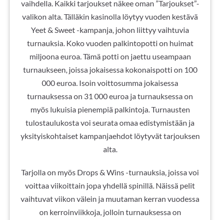
vaihdella. Kaikki tarjoukset näkee oman ”Tarjoukset”-
valikon alta. Tälläkin kasinolla löytyy vuoden kestävä
Yeet & Sweet -kampanja, johon liittyy vaihtuvia
turnauksia. Koko vuoden palkintopotti on huimat
miljoona euroa. Tämä potti on jaettu useampaan
turnaukseen, joissa jokaisessa kokonaispotti on 100
000 euroa. Isoin voittosumma jokaisessa
turnauksessa on 31 000 euroa ja turnauksessa on
myös lukuisia pienempiä palkintoja. Turnausten
tulostaulukosta voi seurata omaa edistymistään ja
yksityiskohtaiset kampanjaehdot löytyvät tarjouksen
alta.
Tarjolla on myös Drops & Wins -turnauksia, joissa voi
voittaa viikoittain jopa yhdellä spinillä. Näissä pelit
vaihtuvat viikon välein ja muutaman kerran vuodessa
on kerroinviikkoja, jolloin turnauksessa on