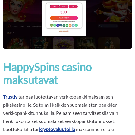
HappySpins casino
maksutavat
Trustly
tarjoaa luotettavan verkkopankkimaksamisen
pikakasinoille. Se toimii kaikkien suomalaisten pankkien
verkkopankkitunnuksilla. Pelaamiseen tarvitset siis vain
henkilökohtaiset suomalaiset verkkopankkitunnukset.
Luottokortilla tai
kryptovaluutoilla
maksaminen ei ole