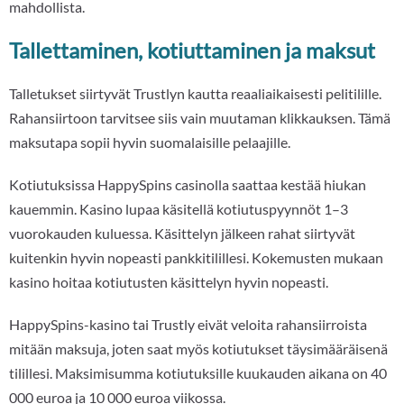
mahdollista.
Tallettaminen, kotiuttaminen ja maksut
Talletukset siirtyvät Trustlyn kautta reaaliaikaisesti pelitilille.
Rahansiirtoon tarvitsee siis vain muutaman klikkauksen. Tämä
maksutapa sopii hyvin suomalaisille pelaajille.
Kotiutuksissa HappySpins casinolla saattaa kestää hiukan
kauemmin. Kasino lupaa käsitellä kotiutuspyynnöt 1–3
vuorokauden kuluessa. Käsittelyn jälkeen rahat siirtyvät
kuitenkin hyvin nopeasti pankkitilillesi. Kokemusten mukaan
kasino hoitaa kotiutusten käsittelyn hyvin nopeasti.
HappySpins-kasino tai Trustly eivät veloita rahansiirroista
mitään maksuja, joten saat myös kotiutukset täysimääräisenä
tilillesi. Maksimisumma kotiutuksille kuukauden aikana on 40
000 euroa ja 10 000 euroa viikossa.