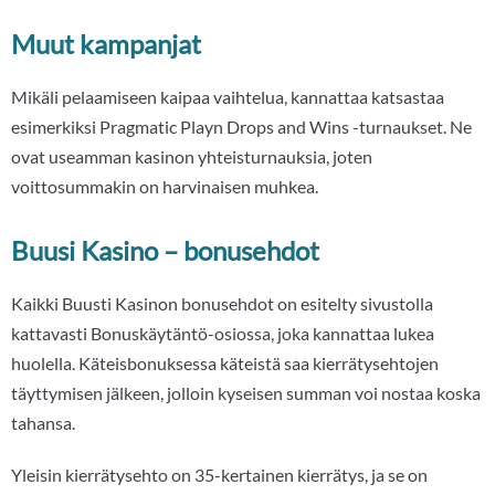
Muut kampanjat
Mikäli pelaamiseen kaipaa vaihtelua, kannattaa katsastaa
esimerkiksi Pragmatic Playn Drops and Wins -turnaukset. Ne
ovat useamman kasinon yhteisturnauksia, joten
voittosummakin on harvinaisen muhkea.
Buusi Kasino – bonusehdot
Kaikki Buusti Kasinon bonusehdot on esitelty sivustolla
kattavasti Bonuskäytäntö-osiossa, joka kannattaa lukea
huolella. Käteisbonuksessa käteistä saa kierrätysehtojen
täyttymisen jälkeen, jolloin kyseisen summan voi nostaa koska
tahansa.
Yleisin kierrätysehto on 35-kertainen kierrätys, ja se on