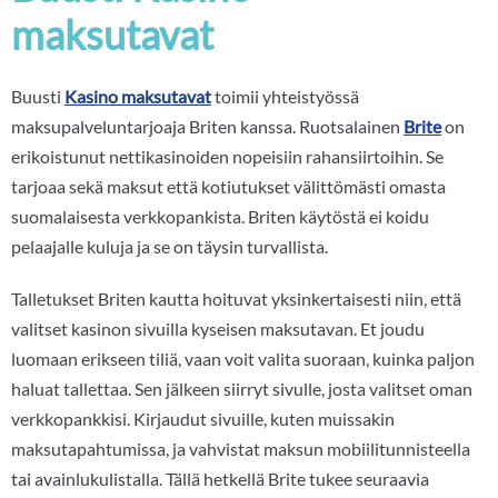
maksutavat
Buusti
Kasino maksutavat
toimii yhteistyössä
maksupalveluntarjoaja Briten kanssa. Ruotsalainen
Brite
on
erikoistunut nettikasinoiden nopeisiin rahansiirtoihin. Se
tarjoaa sekä maksut että kotiutukset välittömästi omasta
suomalaisesta verkkopankista. Briten käytöstä ei koidu
pelaajalle kuluja ja se on täysin turvallista.
Talletukset Briten kautta hoituvat yksinkertaisesti niin, että
valitset kasinon sivuilla kyseisen maksutavan. Et joudu
luomaan erikseen tiliä, vaan voit valita suoraan, kuinka paljon
haluat tallettaa. Sen jälkeen siirryt sivulle, josta valitset oman
verkkopankkisi. Kirjaudut sivuille, kuten muissakin
maksutapahtumissa, ja vahvistat maksun mobiilitunnisteella
tai avainlukulistalla. Tällä hetkellä Brite tukee seuraavia