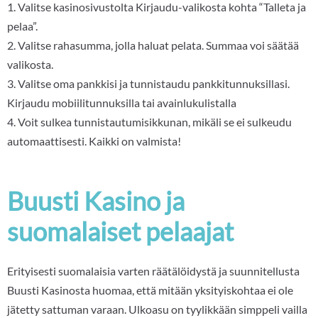
Valitse kasinosivustolta Kirjaudu-valikosta kohta “Talleta ja
pelaa”.
Valitse rahasumma, jolla haluat pelata. Summaa voi säätää
valikosta.
Valitse oma pankkisi ja tunnistaudu pankkitunnuksillasi.
Kirjaudu mobiilitunnuksilla tai avainlukulistalla
Voit sulkea tunnistautumisikkunan, mikäli se ei sulkeudu
automaattisesti. Kaikki on valmista!
Buusti Kasino ja
suomalaiset pelaajat
Erityisesti suomalaisia varten räätälöidystä ja suunnitellusta
Buusti Kasinosta huomaa, että mitään yksityiskohtaa ei ole
jätetty sattuman varaan. Ulkoasu on tyylikkään simppeli vailla