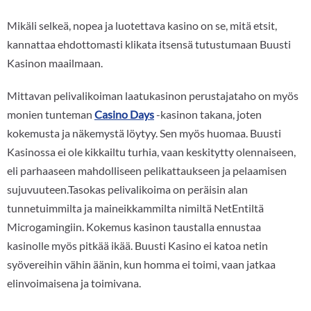
Mikäli selkeä, nopea ja luotettava kasino on se, mitä etsit,
kannattaa ehdottomasti klikata itsensä tutustumaan Buusti
Kasinon maailmaan.
Mittavan pelivalikoiman laatukasinon perustajataho on myös
monien tunteman
Casino Days
-kasinon takana, joten
kokemusta ja näkemystä löytyy. Sen myös huomaa. Buusti
Kasinossa ei ole kikkailtu turhia, vaan keskitytty olennaiseen,
eli parhaaseen mahdolliseen pelikattaukseen ja pelaamisen
sujuvuuteen.Tasokas pelivalikoima on peräisin alan
tunnetuimmilta ja maineikkammilta nimiltä NetEntiltä
Microgamingiin. Kokemus kasinon taustalla ennustaa
kasinolle myös pitkää ikää. Buusti Kasino ei katoa netin
syövereihin vähin äänin, kun homma ei toimi, vaan jatkaa
elinvoimaisena ja toimivana.