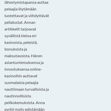
lähestymistapansa auttaa
pelaajia löytämään
luotettavat ja viihdyttävät
pelialustat. Annan
artikkelit tarjoavat
syvällistä tietoa eri
kasinoista, peleistä,
bonuksista ja
maksutavoista. Hänen
asiantuntemuksensa ja
innostuksensa online-
kasinoihin auttavat
suomalaisia pelaajia
nauttimaan turvallisista ja
nautinnollisista
pelikokemuksista. Anna
pyrkii myös edistämään