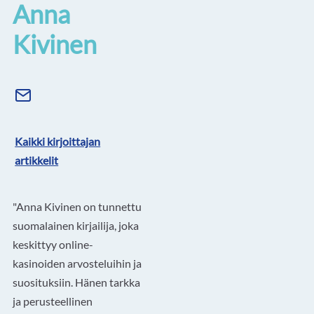
Anna
Kivinen
Kaikki kirjoittajan
artikkelit
"Anna Kivinen on tunnettu
suomalainen kirjailija, joka
keskittyy online-
kasinoiden arvosteluihin ja
suosituksiin. Hänen tarkka
ja perusteellinen