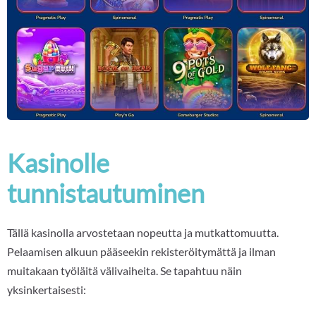
Kasinolle
tunnistautuminen
Tällä kasinolla arvostetaan nopeutta ja mutkattomuutta.
Pelaamisen alkuun pääseekin rekisteröitymättä ja ilman
muitakaan työläitä välivaiheita. Se tapahtuu näin
yksinkertaisesti: