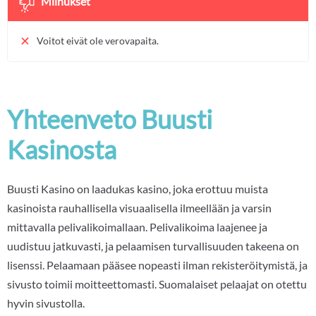
Miinukset
Voitot eivät ole verovapaita.
Yhteenveto Buusti
Kasinosta
Buusti Kasino on laadukas kasino, joka erottuu muista
kasinoista rauhallisella visuaalisella ilmeellään ja varsin
mittavalla pelivalikoimallaan. Pelivalikoima laajenee ja
uudistuu jatkuvasti, ja pelaamisen turvallisuuden takeena on
lisenssi. Pelaamaan pääsee nopeasti ilman rekisteröitymistä, ja
sivusto toimii moitteettomasti. Suomalaiset pelaajat on otettu
hyvin sivustolla.