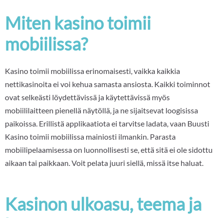
Miten kasino toimii
mobiilissa?
Kasino toimii mobiilissa erinomaisesti, vaikka kaikkia
nettikasinoita ei voi kehua samasta ansiosta. Kaikki toiminnot
ovat selkeästi löydettävissä ja käytettävissä myös
mobiililaitteen pienellä näytöllä, ja ne sijaitsevat loogisissa
paikoissa. Erillistä applikaatiota ei tarvitse ladata, vaan Buusti
Kasino toimii mobiilissa mainiosti ilmankin. Parasta
mobiilipelaamisessa on luonnollisesti se, että sitä ei ole sidottu
aikaan tai paikkaan. Voit pelata juuri siellä, missä itse haluat.
Kasinon ulkoasu, teema ja