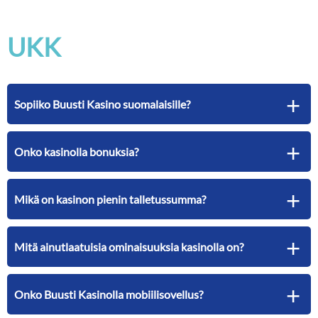
UKK
Sopiiko Buusti Kasino suomalaisille?
Onko kasinolla bonuksia?
Oikein hyvin. Suomalaiset huomioitu sivuston kielessä ja
tyylissä, asiakaspalvelussa ja maksutavoissa.
Mikä on kasinon pienin talletussumma?
Kasino on tunnettu anteliaista bonuksistaan, joista
kaikkein avokätisin on tervetuliaisbonus.
Mitä ainutlaatuisia ominaisuuksia kasinolla on?
Pienin talletussumma on 20 euroa.
Onko Buusti Kasinolla mobiilisovellus?
Rauhallinen yleisilme erottuu edukseen
kasinotarjonnassa, samoin runsas ja monipuolinen