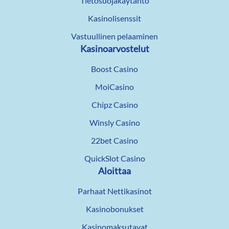
Tietosuojakäytäntö
Kasinolisenssit
Vastuullinen pelaaminen
Kasinoarvostelut
Boost Casino
MoiCasino
Chipz Casino
Winsly Casino
22bet Casino
QuickSlot Casino
Aloittaa
Parhaat Nettikasinot
Kasinobonukset
Kasinomaksutavat