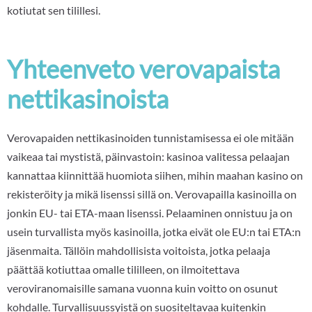
kotiutat sen tilillesi.
Yhteenveto verovapaista
nettikasinoista
Verovapaiden nettikasinoiden tunnistamisessa ei ole mitään
vaikeaa tai mystistä, päinvastoin: kasinoa valitessa pelaajan
kannattaa kiinnittää huomiota siihen, mihin maahan kasino on
rekisteröity ja mikä lisenssi sillä on. Verovapailla kasinoilla on
jonkin EU- tai ETA-maan lisenssi. Pelaaminen onnistuu ja on
usein turvallista myös kasinoilla, jotka eivät ole EU:n tai ETA:n
jäsenmaita. Tällöin mahdollisista voitoista, jotka pelaaja
päättää kotiuttaa omalle tililleen, on ilmoitettava
veroviranomaisille samana vuonna kuin voitto on osunut
kohdalle. Turvallisuussyistä on suositeltavaa kuitenkin