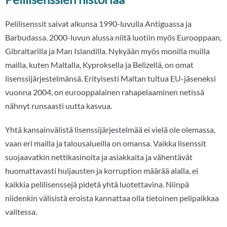
Pelilisenssit saivat alkunsa 1990-luvulla Antiguassa ja
Barbudassa. 2000-luvun alussa niitä luotiin myös Eurooppaan,
Gibraltarilla ja Man Islandilla. Nykyään myös monilla muilla
mailla, kuten Maltalla, Kyproksella ja Belizellä, on omat
lisenssijärjestelmänsä. Erityisesti Maltan tultua EU-jäseneksi
vuonna 2004, on eurooppalainen rahapelaaminen netissä
nähnyt runsaasti uutta kasvua.
Yhtä kansainvälistä lisenssijärjestelmää ei vielä ole olemassa,
vaan eri mailla ja talousalueilla on omansa. Vaikka lisenssit
suojaavatkin nettikasinoita ja asiakkaita ja vähentävät
huomattavasti huijausten ja korruption määrää alalla, ei
kaikkia pelilisenssejä pidetä yhtä luotettavina. Niinpä
niidenkin välisistä eroista kannattaa olla tietoinen pelipaikkaa
valitessa.