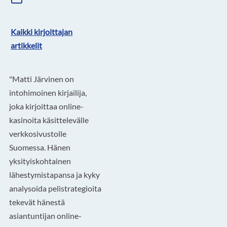
Kaikki kirjoittajan
artikkelit
"Matti Järvinen on
intohimoinen kirjailija,
joka kirjoittaa online-
kasinoita käsittelevälle
verkkosivustolle
Suomessa. Hänen
yksityiskohtainen
lähestymistapansa ja kyky
analysoida pelistrategioita
tekevät hänestä
asiantuntijan online-