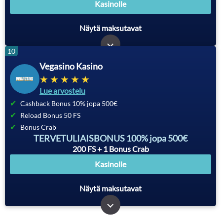
Kasinolle
Näytä maksutavat
Maksutavat
10
Vegasino Kasino
Lue arvostelu
Cashback Bonus 10% jopa 500€
Reload Bonus 50 FS
Bonus Crab
TERVETULIAISBONUS 100% jopa 500€
200 FS + 1 Bonus Crab
Kasinolle
Näytä maksutavat
Maksutavat
Näe lisää