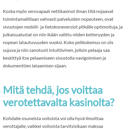
Koska myös verovapaat nettikasinot ilman tiliä nojaavat
toimintamallillaan vahvasti palveluiden nopeuteen, ovat
sivustojen mobiili- ja tietokoneversiot pitkälle optimoituja, ja
julkaisualustat on niin ikään valittu niiden ketteryyden ja
nopean latautuvuuden vuoksi. Koko pelikokemus on siis
sujuva ja niin sanotusti intuitiivinen, jolloin pelaaja saa
keskittyä itse pelaamiseen sivustolla navigoimisen ja
dokumenttien lataamisen sijaan.
Mitä tehdä, jos voittaa
verotettavalta kasinolta?
Kohdalle osuneista voitoista voi olla hyvä ilmoittaa
verottajalle, vaikkei voitoista tarvitsisikaan maksaa