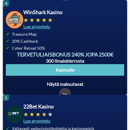
4
WinShark Kasino
Lue arvostelu
Treasure Map
20% Cashback
Cyber Reload 50%
TERVETULIAISBONUS 240% JOPA 2500€
300 ilmaiskierrosta
Kasinolle
Näytä maksutavat
Maksutavat
5
22Bet Kasino
Lue arvostelu
Valtavasti vedonlyöntikohteita ja kasinopelejä