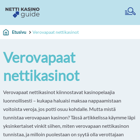
Etusivu
Verovapaat nettikasinot
Verovapaat
nettikasinot
Verovapaat nettikasinot kiinnostavat kasinopelaajia
luonnollisesti – kukapa haluaisi maksaa nappaamistaan
voitoista veroja, jos potti osuu kohdalle. Mutta mistä
tunnistaa verovapaan kasinon? Tässä artikkelissa käymme läpi
yksinkertaiset vinkit siihen, miten verovapaan nettikasinon
tunnistaa, ja milloin puolestaan on syytä olla verottajaan