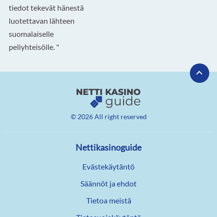
tiedot tekevät hänestä
luotettavan lähteen
suomalaiselle
peliyhteisölle. "
© 2026 All right reserved
Nettikasinoguide
Evästekäytäntö
Säännöt ja ehdot
Tietoa meistä