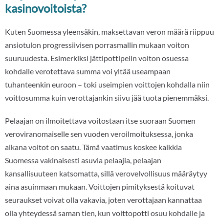
kasinovoitoista?
Kuten Suomessa yleensäkin, maksettavan veron määrä riippuu
ansiotulon progressiivisen porrasmallin mukaan voiton
suuruudesta. Esimerkiksi jättipottipelin voiton osuessa
kohdalle verotettava summa voi yltää useampaan
tuhanteenkin euroon – toki useimpien voittojen kohdalla niin
voittosumma kuin verottajankin siivu jää tuota pienemmäksi.
Pelaajan on ilmoitettava voitostaan itse suoraan Suomen
veroviranomaiselle sen vuoden veroilmoituksessa, jonka
aikana voitot on saatu. Tämä vaatimus koskee kaikkia
Suomessa vakinaisesti asuvia pelaajia, pelaajan
kansallisuuteen katsomatta, sillä verovelvollisuus määräytyy
aina asuinmaan mukaan. Voittojen pimityksestä koituvat
seuraukset voivat olla vakavia, joten verottajaan kannattaa
olla yhteydessä saman tien, kun voittopotti osuu kohdalle ja