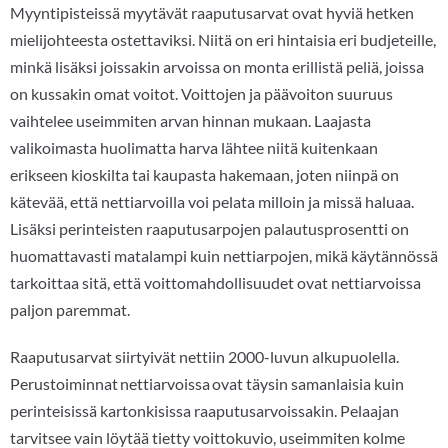
Myyntipisteissä myytävät raaputusarvat ovat hyviä hetken
mielijohteesta ostettaviksi. Niitä on eri hintaisia eri budjeteille,
minkä lisäksi joissakin arvoissa on monta erillistä peliä, joissa
on kussakin omat voitot. Voittojen ja päävoiton suuruus
vaihtelee useimmiten arvan hinnan mukaan. Laajasta
valikoimasta huolimatta harva lähtee niitä kuitenkaan
erikseen kioskilta tai kaupasta hakemaan, joten niinpä on
kätevää, että nettiarvoilla voi pelata milloin ja missä haluaa.
Lisäksi perinteisten raaputusarpojen palautusprosentti on
huomattavasti matalampi kuin nettiarpojen, mikä käytännössä
tarkoittaa sitä, että voittomahdollisuudet ovat nettiarvoissa
paljon paremmat.
Raaputusarvat siirtyivät nettiin 2000-luvun alkupuolella.
Perustoiminnat nettiarvoissa ovat täysin samanlaisia kuin
perinteisissä kartonkisissa raaputusarvoissakin. Pelaajan
tarvitsee vain löytää tietty voittokuvio, useimmiten kolme