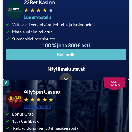
22Bet Kasino
Lue arvostelu
Valtavasti vedonlyöntikohteita ja kasinopelejä
Matala minimitalletus
Suomenkielinen sivusto
100 % jopa 300 € asti
Kasinolle
Näytä maksutavat
Maksutavat
UUSI
6
KASINO
Näe lisää
AllySpin Casino
Lue arvostelu
Bonus Crab
15% Cashback
Reload Bonuksen 50 ilmaiskierrosta