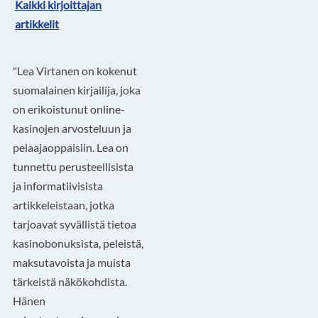
Kaikki kirjoittajan
artikkelit
"Lea Virtanen on kokenut
suomalainen kirjailija, joka
on erikoistunut online-
kasinojen arvosteluun ja
pelaajaoppaisiin. Lea on
tunnettu perusteellisista
ja informatiivisista
artikkeleistaan, jotka
tarjoavat syvällistä tietoa
kasinobonuksista, peleistä,
maksutavoista ja muista
tärkeistä näkökohdista.
Hänen