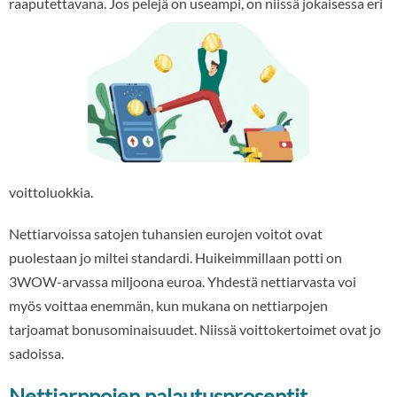
raaputettavana. Jos pelejä on useampi, on niissä jokaisessa eri
voittoluokkia.
Nettiarvoissa satojen tuhansien eurojen voitot ovat
puolestaan jo miltei standardi. Huikeimmillaan potti on
3WOW-arvassa miljoona euroa. Yhdestä nettiarvasta voi
myös voittaa enemmän, kun mukana on nettiarpojen
tarjoamat bonusominaisuudet. Niissä voittokertoimet ovat jo
sadoissa.
Nettiarppojen palautusprosentit