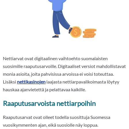
Nettiarvat ovat digitaalinen vaihtoehto suomalaisten
suosimille raaputusarvoille. Digitaaliset versiot mahdollistavat
monia asioita, joita pahvisissa arvoissa ei voisi toteuttaa.
Lisäksi
nettikasinojen
laajasta nettiarpavalikoimasta löytyy
hauskaa ajanvietettä ja pelattavaa kaikille.
Raaputusarvoista nettiarpoihin
Raaputusarvat ovat olleet todella suosittuja Suomessa
vuosikymmenten ajan, eikä suosiolle näy loppua.