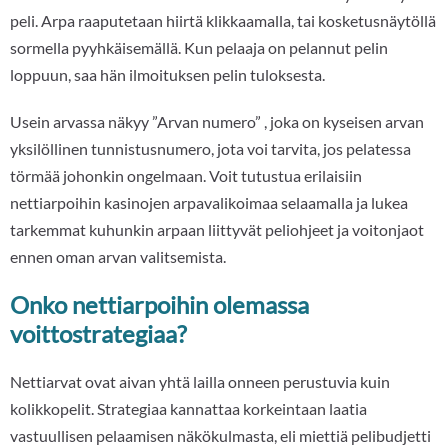
peli. Arpa raaputetaan hiirtä klikkaamalla, tai kosketusnäytöllä
sormella pyyhkäisemällä. Kun pelaaja on pelannut pelin
loppuun, saa hän ilmoituksen pelin tuloksesta.
Usein arvassa näkyy ”Arvan numero” , joka on kyseisen arvan
yksilöllinen tunnistusnumero, jota voi tarvita, jos pelatessa
törmää johonkin ongelmaan. Voit tutustua erilaisiin
nettiarpoihin kasinojen arpavalikoimaa selaamalla ja lukea
tarkemmat kuhunkin arpaan liittyvät peliohjeet ja voitonjaot
ennen oman arvan valitsemista.
Onko nettiarpoihin olemassa
voittostrategiaa?
Nettiarvat ovat aivan yhtä lailla onneen perustuvia kuin
kolikkopelit. Strategiaa kannattaa korkeintaan laatia
vastuullisen pelaamisen näkökulmasta, eli miettiä pelibudjetti