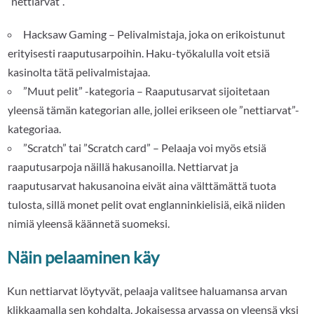
”nettiarvat”.
Hacksaw Gaming – Pelivalmistaja, joka on erikoistunut
erityisesti raaputusarpoihin. Haku-työkalulla voit etsiä
kasinolta tätä pelivalmistajaa.
”Muut pelit” -kategoria – Raaputusarvat sijoitetaan
yleensä tämän kategorian alle, jollei erikseen ole ”nettiarvat”-
kategoriaa.
”Scratch” tai ”Scratch card” – Pelaaja voi myös etsiä
raaputusarpoja näillä hakusanoilla. Nettiarvat ja
raaputusarvat hakusanoina eivät aina välttämättä tuota
tulosta, sillä monet pelit ovat englanninkielisiä, eikä niiden
nimiä yleensä käännetä suomeksi.
Näin pelaaminen käy
Kun nettiarvat löytyvät, pelaaja valitsee haluamansa arvan
klikkaamalla sen kohdalta. Jokaisessa arvassa on yleensä yksi