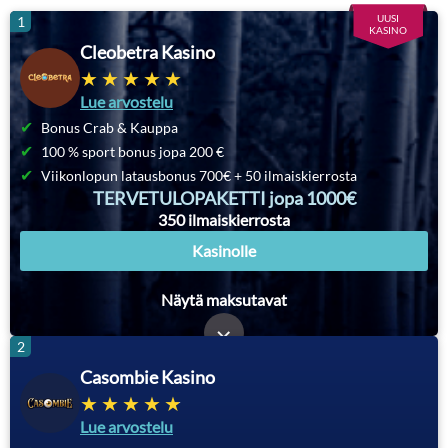
UUSI
1
KASINO
Cleobetra Kasino
Lue arvostelu
Bonus Crab & Kauppa
100 % sport bonus jopa 200 €
Viikonlopun latausbonus 700€ + 50 ilmaiskierrosta
TERVETULOPAKETTI jopa 1000€
350 ilmaiskierrosta
Kasinolle
Näytä maksutavat
Maksutavat
2
Näe lisää
Casombie Kasino
Lue arvostelu