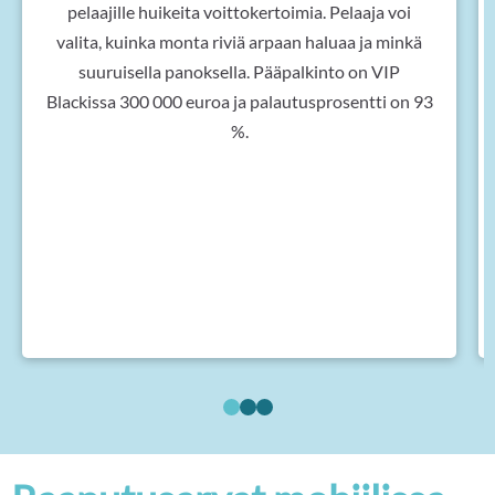
pelaajille huikeita voittokertoimia. Pelaaja voi
valita, kuinka monta riviä arpaan haluaa ja minkä
suuruisella panoksella. Pääpalkinto on VIP
Blackissa 300 000 euroa ja palautusprosentti on 93
%.