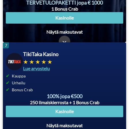
TERVETULOPAKETTI jopa € 1000
1 Bonus Crab
Kasinolle
Näytä maksutavat
Maksutavat
7
Näe lisää
TikiTaka Kasino
Lue arvostelu
Kauppa
Urheilu
Bonus Crab
100% jopa €500
250 Ilmaiskierrosta + 1 Bonus Crab
Kasinolle
Näytä maksutavat
Maksutavat